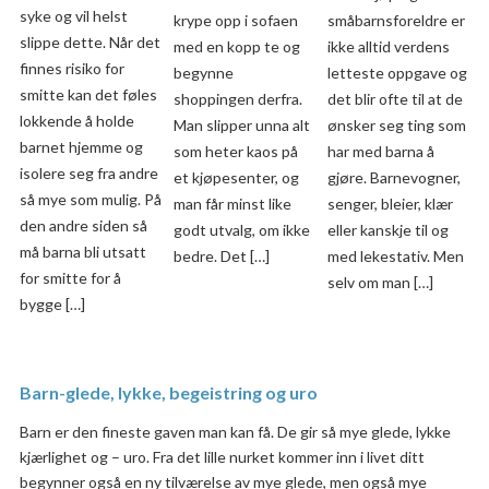
syke og vil helst
krype opp i sofaen
småbarnsforeldre er
slippe dette. Når det
med en kopp te og
ikke alltid verdens
finnes risiko for
begynne
letteste oppgave og
smitte kan det føles
shoppingen derfra.
det blir ofte til at de
lokkende å holde
Man slipper unna alt
ønsker seg ting som
barnet hjemme og
som heter kaos på
har med barna å
isolere seg fra andre
et kjøpesenter, og
gjøre. Barnevogner,
så mye som mulig. På
man får minst like
senger, bleier, klær
den andre siden så
godt utvalg, om ikke
eller kanskje til og
må barna bli utsatt
bedre. Det […]
med lekestativ. Men
for smitte for å
selv om man […]
bygge […]
Barn-glede, lykke, begeistring og uro
Barn er den fineste gaven man kan få. De gir så mye glede, lykke
kjærlighet og – uro. Fra det lille nurket kommer inn i livet ditt
begynner også en ny tilværelse av mye glede, men også mye