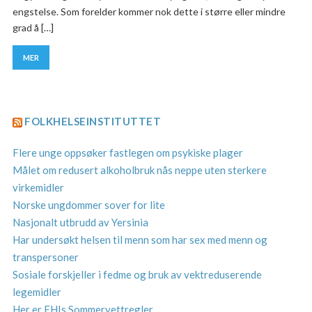
engstelse. Som forelder kommer nok dette i større eller mindre
grad å […]
MER
FOLKHELSEINSTITUTTET
Flere unge oppsøker fastlegen om psykiske plager
Målet om redusert alkoholbruk nås neppe uten sterkere
virkemidler
Norske ungdommer sover for lite
Nasjonalt utbrudd av Yersinia
Har undersøkt helsen til menn som har sex med menn og
transpersoner
Sosiale forskjeller i fedme og bruk av vektreduserende
legemidler
Her er FHIs Sommervettregler