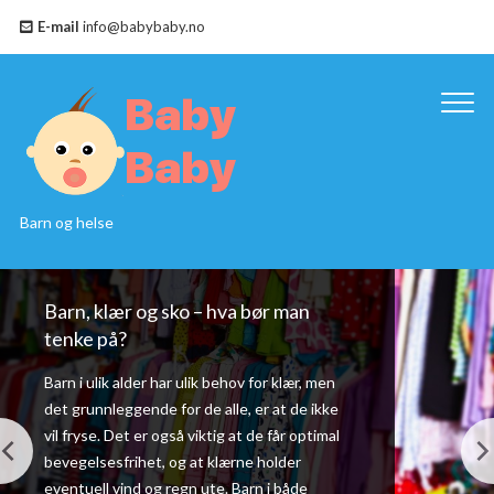
E-mail
info@babybaby.no
Barn og helse
Barn, klær og sko – hva bør man
tenke på?
Barn i ulik alder har ulik behov for klær, men
det grunnleggende for de alle, er at de ikke
vil fryse. Det er også viktig at de får optimal
bevegelsesfrihet, og at klærne holder
eventuell vind og regn ute. Barn i både