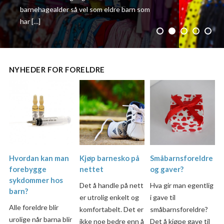
barnehagealder så vel som eldre barn som
har […]
NYHEDER FOR FORELDRE
Hvordan kan man
Kjøp barnesko på
Småbarnsforeldre
forebygge
nettet
og gaver?
sykdommer hos
Det å handle på nett
Hva gir man egentlig
barn?
er utrolig enkelt og
i gave til
Alle foreldre blir
komfortabelt. Det er
småbarnsforeldre?
urolige når barna blir
ikke noe bedre enn å
Det å kjøpe gave til